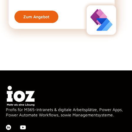
Zum Angebot
Profis für M365-Intranets & digitale Arbeitsplätze, Power Apps,
Power Automate Workflows, sowie Managementsysteme.