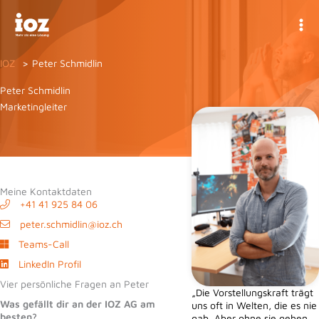
Zum
Inhalt
springen
IOZ
Peter Schmidlin
Peter Schmidlin
Marketingleiter
Meine Kontaktdaten
+41 41 925 84 06
peter.schmidlin@ioz.ch
Teams-Call
LinkedIn Profil
Vier persönliche Fragen an Peter
„Die Vorstellungskraft trägt
Was gefällt dir an der IOZ AG am
uns oft in Welten, die es nie
besten?
gab. Aber ohne sie gehen