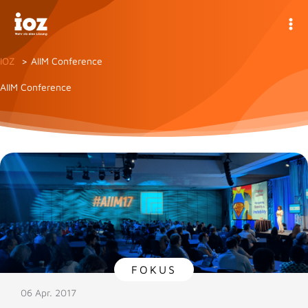
Zum
Inhalt
springen
IOZ
AIIM Conference
AIIM Conference
FOKUS
06 Apr. 2017