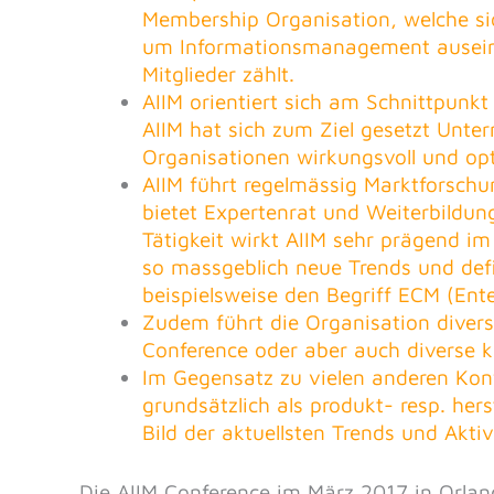
Membership Organisation, welche si
um Informationsmanagement auseina
Mitglieder zählt.
AIIM orientiert sich am Schnittpunk
AIIM hat sich zum Ziel gesetzt Unte
Organisationen wirkungsvoll und opt
AIIM führt regelmässig Marktforschu
bietet Expertenrat und Weiterbildun
Tätigkeit wirkt AIIM sehr prägend i
so massgeblich neue Trends und defi
beispielsweise den Begriff ECM (En
Zudem führt die Organisation diverse
Conference oder aber auch diverse k
Im Gegensatz zu vielen anderen Konf
grundsätzlich als produkt-
resp. hers
Bild der aktuellsten Trends und Akt
Die AIIM Conference im März 2017 in Orlan