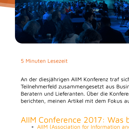
5 Minuten Lesezeit
An der diesjährigen AIIM Konferenz traf sic
Teilnehmerfeld zusammengesetzt aus Busin
Beratern und Lieferanten. Über die Konfere
berichten, meinen Artikel mit dem Fokus a
AIIM Conference 2017: Was b
AIIM (Association for Information a