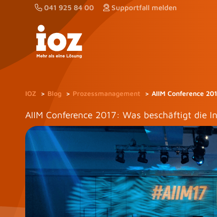
Zum
041 925 84 00
Supportfall melden
Inhalt
springen
IOZ
Blog
Prozessmanagement
AIIM Conference 20
AIIM Conference 2017: Was beschäftigt die 