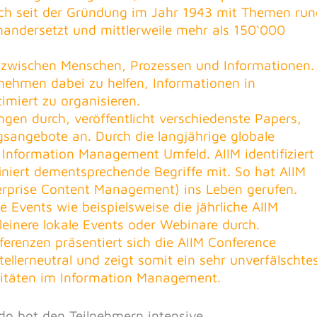
ch seit der Gründung im Jahr 1943 mit Themen run
ndersetzt und mittlerweile mehr als 150‘000
t zwischen Menschen, Prozessen und Informationen.
rnehmen dabei zu helfen, Informationen in
imiert zu organisieren.
ngen durch, veröffentlicht verschiedenste Papers,
gsangebote an. Durch die langjährige globale
m Information Management Umfeld. AIIM identifiziert
niert dementsprechende Begriffe mit. So hat AIIM
terprise Content Management) ins Leben gerufen.
 Events wie beispielsweise die jährliche AIIM
leinere lokale Events oder Webinare durch.
erenzen präsentiert sich die AIIM Conference
tellerneutral und zeigt somit ein sehr unverfälschte
ivitäten im Information Management.
do bot den Teilnehmern intensive