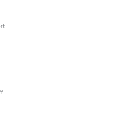
rt
ff
s