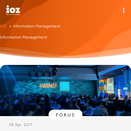
Zum
Inhalt
springen
IOZ
Information Management
Information Management
FOKUS
06 Apr. 2017