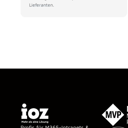
Lieferanten.
Profis für M365-Intranets &