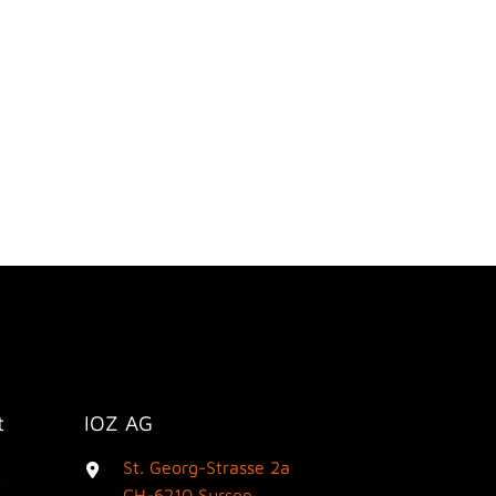
t
IOZ AG
St. Georg-Strasse 2a
3
CH-6210 Sursee