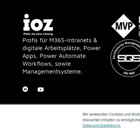
Profis für M365-Intranets &
digitale Arbeitsplätze, Power
Apps, Power Automate
Workflows, sowie
Managementsysteme.
Wir verwenden Cookies und Analys
relevanten Inhalten zu ermöglich
Datenschutzerklärung.
Copyright © 2026 IOZ AG ·
Impressum
·
Datenschutz
·
AGB
·
Me