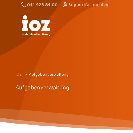
Zum
041 925 84 00
Supportfall melden
Inhalt
springen
IOZ
Aufgabenverwaltung
Aufgabenverwaltung