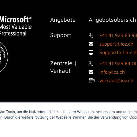
Angebote
Angebotsübersich
Support
+41 41 925 83 9
support@ioz.ch
Supportfall mel
Zentrale |
+41 41 925 84 0
Verkauf
info@ioz.ch
verkauf@ioz.ch
e Tools, um die Nutzerfreundlichkeit unserer Website zu verbessern und um perso
en. Durch die weitere Nutzung der Webseite stimmen Sie der Verwendung von Cooki
dienanfragen