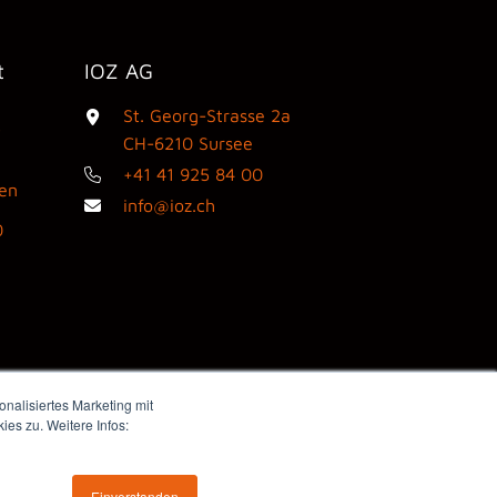
t
IOZ AG
St. Georg-Strasse 2a
3
CH-6210 Sursee
+41 41 925 84 00
den
info@ioz.ch
0
nalisiertes Marketing mit
es zu. Weitere Infos:
Webdesign by flink think
Einverstanden