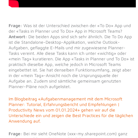
Frage:
Was ist der Unterschied zwischen der «To Do» App und
der «Tasks in Planner und To Do» App in Microsoft Teams?
Antwort:
Die beiden Apps sind sich sehr ähnlich. Die To Do App
ist die Standalone-Desktop-Applikation, welche Outlook-
Aufgaben, geflaggte E-Mails und mir zugewiesene Planner-
Tasks vereint. Alle diese Tasks kann ich unter «wichtig» oder
«mein Tag» kuratieren. Die App «Tasks in Planner und To Do» ist
praktisch dieselbe App, welche jedoch in Microsoft Teams
eingebettet ist. Sie hat denselben Funktionsumfang, zeigt aber
in der «mein Tag»-Ansicht noch die Ursprungsquelle der
Aufgabe an. Zudem sind sämtliche gemeinsam genutzten
Planner-Pläne noch aufgelistet.
Im Blogbeitrag «Aufgabenmanagement mit dem Microsoft
Planner: Tutorial, Erfahrungsbericht und Empfehlungen |
Productivity News vom 01.01.2024» gehen wir auf die
Unterschiede ein und zeigen die Best Practices für die täglichen
Anwendung auf.
Frage:
Bei mir sieht OneNote (xxx-my.sharepoint.com) ganz