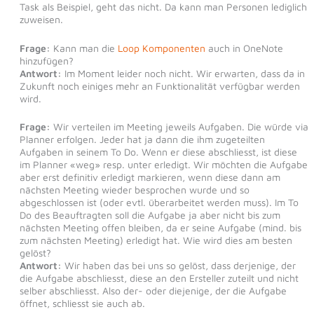
Task als Beispiel, geht das nicht. Da kann man Personen lediglich
zuweisen.
Frage:
Kann man die
Loop Komponenten
auch in OneNote
hinzufügen?
Antwort:
Im Moment leider noch nicht. Wir erwarten, dass da in
Zukunft noch einiges mehr an Funktionalität verfügbar werden
wird.
Frage:
Wir verteilen im Meeting jeweils Aufgaben. Die würde via
Planner erfolgen. Jeder hat ja dann die ihm zugeteilten
Aufgaben in seinem To Do. Wenn er diese abschliesst, ist diese
im Planner «weg» resp. unter erledigt. Wir möchten die Aufgabe
aber erst definitiv erledigt markieren, wenn diese dann am
nächsten Meeting wieder besprochen wurde und so
abgeschlossen ist (oder evtl. überarbeitet werden muss). Im To
Do des Beauftragten soll die Aufgabe ja aber nicht bis zum
nächsten Meeting offen bleiben, da er seine Aufgabe (mind. bis
zum nächsten Meeting) erledigt hat. Wie wird dies am besten
gelöst?
Antwort:
Wir haben das bei uns so gelöst, dass derjenige, der
die Aufgabe abschliesst, diese an den Ersteller zuteilt und nicht
selber abschliesst. Also der- oder diejenige, der die Aufgabe
öffnet, schliesst sie auch ab.