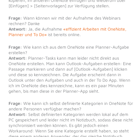
kopieren, im anderen OneNote einfügen und wiederum über
[Einfügen] > [Seitenvorlagen] zur Verfügung stellen.
Frage:
Wann können wir mit der Aufnahme des Webinars
rechnen? Danke
Antwort:
Ja, die Aufnahme
«effizient Arbeiten mit OneNote,
Planner und To Do»
ist bereits online.
Frage:
Wie kann ich aus dem OneNote eine Planner-Aufgabe
erstellen?
Antwort:
Planner-Tasks kann man leider nicht direkt aus
OneNote erstellen. Man kann Outlook-Aufgaben erstellen: Eine
Passage markieren und dann auf [Outlook-Aufgaben] klicken
und diese so kennzeichnen. Die Aufgabe erscheint dann in
Outlook unter den Aufgaben und auch in der To Do App. Wenn
ich im OneNote dies kennzeichne, kann es ein paar Minuten
gehen, bis man diese in der Planner-App sieht.
Frage:
Wie kann ich selbst definierte Kategorien in OneNote für
andere Personen verfügbar machen?
Antwort:
Selbst definierten Kategorien werden lokal auf dem
PC gespeichert und leider nicht im Notizbuch, sodass diese nicht
synchronisiert werden können. Es gibt jedoch einen
Workaround: Wenn Sie eine Kategorie erstellt haben, so steht
diese einem anderen Anwender, der das gleiche Notizbuch