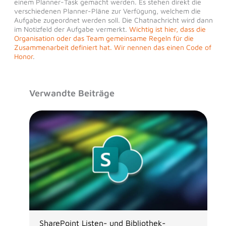
einem Planner-Task gemacht werden. Es stehen direkt die
verschiedenen Planner-Pläne zur Verfügung, welchem die
Aufgabe zugeordnet werden soll. Die Chatnachricht wird dann
im Notizfeld der Aufgabe vermerkt.
Wichtig ist hier, dass die
Organisation oder das Team gemeinsame Regeln für die
Zusammenarbeit definiert hat. Wir nennen das einen Code of
Honor
.
Verwandte Beiträge
SharePoint Listen- und Bibliothek-