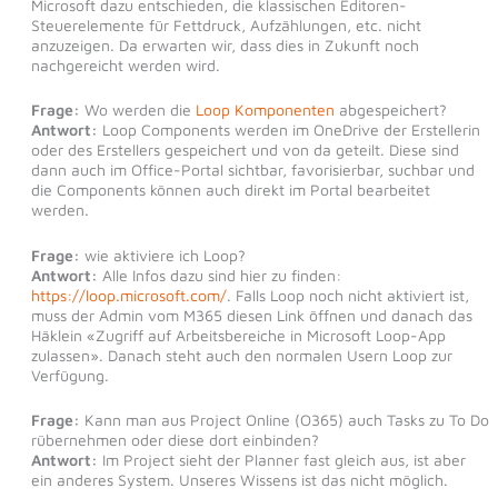
Microsoft dazu entschieden, die klassischen Editoren-
Steuerelemente für Fettdruck, Aufzählungen, etc. nicht
anzuzeigen. Da erwarten wir, dass dies in Zukunft noch
nachgereicht werden wird.
Frage:
Wo werden die
Loop Komponenten
abgespeichert?
Antwort:
Loop Components werden im OneDrive der Erstellerin
oder des Erstellers gespeichert und von da geteilt. Diese sind
dann auch im Office-Portal sichtbar, favorisierbar, suchbar und
die Components können auch direkt im Portal bearbeitet
werden.
Frage:
wie aktiviere ich Loop?
Antwort:
Alle Infos dazu sind hier zu finden:
https://loop.microsoft.com/
. Falls Loop noch nicht aktiviert ist,
muss der Admin vom M365 diesen Link öffnen und danach das
Häklein «Zugriff auf Arbeitsbereiche in Microsoft Loop-App
zulassen». Danach steht auch den normalen Usern Loop zur
Verfügung.
Frage:
Kann man aus Project Online (O365) auch Tasks zu To Do
rübernehmen oder diese dort einbinden?
Antwort:
Im Project sieht der Planner fast gleich aus, ist aber
ein anderes System. Unseres Wissens ist das nicht möglich.