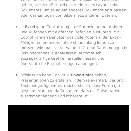
geben, wie zum Beispiel das Ändern des Layouts eines
Dokuments, um es an ein anderes Dokument anzupassen
oder das Einfügen von Bildern aus anderen Dateien.
In
Excel
kann Copilot komplexe Formeln automatisieren
und Aufgaben mit einfachen Befehlen ausführen. Mit
Copilot können Benutzer das volle Potenzial der Excel-
Fähigkeiten erkunden, ohne stundenlang lernen zu
müssen, wie man sie verwendet: Grosse Datenmengen in
Sekundenschnelle analysieren, automatisch
aussagekräftige Grafiken erstellen lassen und
übersichtliche Formatierungen anbringen.
Schliesslich kann Copilot in
PowerPoint
helfen,
Präsentationen zu erstellen, indem relevante Bilder und
Texte eingefügt werden, sicherstellen, dass Folien gut
gestaltet sind und dafür sorgen, dass die Präsentation
zusammenhängend und kohärent ist.