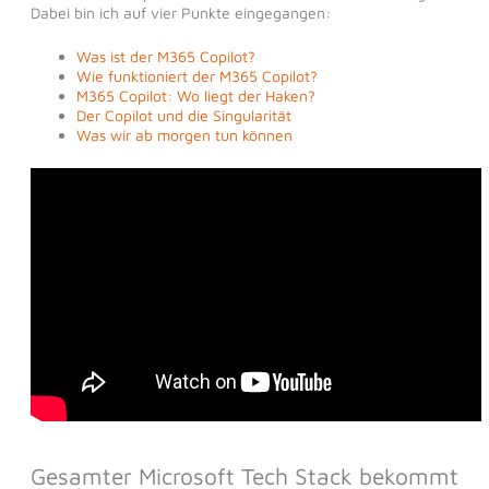
Dabei bin ich auf vier Punkte eingegangen:
Was ist der M365 Copilot?
Wie funktioniert der M365 Copilot?
M365 Copilot: Wo liegt der Haken?
Der Copilot und die Singularität
Was wir ab morgen tun können
Gesamter Microsoft Tech Stack bekommt