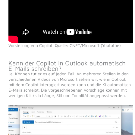
Vorstellung von Copilot. Quelle: CNET/Microsoft (Yoututbe)
Kann der Copilot in Outlook automatisch
E-Mails schreiben?
Ja. Können tut er es auf jeden Fall. An mehreren Stellen in den
verschiedenen Videos von Microsoft sehen wir, wie in Outlook
mit dem Copilot interagiert werden kann und die KI automatisch
E-Mails schreibt. Die vorgeschriebenen Vorschläge können mit
wenigen Klicks in Länge, Stil und Tonalität angepasst werden.