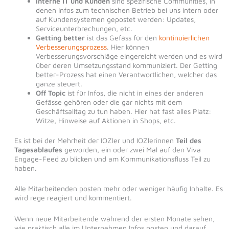
interne IT und Kunden
sind spezifische Communities, in
denen Infos zum technischen Betrieb bei uns intern oder
auf Kundensystemen gepostet werden: Updates,
Serviceunterbrechungen, etc.
Getting better
ist das Gefäss für den
kontinuierlichen
Verbesserungsprozess
. Hier können
Verbesserungsvorschläge eingereicht werden und es wird
über deren Umsetzungsstand kommuniziert. Der Getting
better-Prozess hat einen Verantwortlichen, welcher das
ganze steuert.
Off Topic
ist für Infos, die nicht in eines der anderen
Gefässe gehören oder die gar nichts mit dem
Geschäftsalltag zu tun haben. Hier hat fast alles Platz:
Witze, Hinweise auf Aktionen in Shops, etc.
Es ist bei der Mehrheit der IOZler und IOZlerinnen
Teil des
Tagesablaufes
geworden, ein oder zwei Mal auf den Viva
Engage-Feed zu blicken und am Kommunikationsfluss Teil zu
haben.
Alle Mitarbeitenden posten mehr oder weniger häufig Inhalte. Es
wird rege reagiert und kommentiert.
Wenn neue Mitarbeitende während der ersten Monate sehen,
wie praktisch alle im Unternehmen Infos posten und darauf