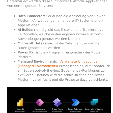
Untermauert werden diese fünf Power Platform-Applikationen
von den folgenden Services:
Data Connectors:
erlauben die Anbindung von Power
Platform-Anwendungen an andere IT-Systeme und -
Applikationen
AI Builder:
ermöglicht das Erstellen und Trainieren von
KI-Modellen, welche in den eigenen Power Platform-
Anwendungen genutzt werden können
Microsoft Dataverse:
ist die Datenbank, in welcher
Daten gespeichert werden
Power FX:
ist die «Programmiersprache» der Power
Platform
Managed Environments:
Verwaltete Umgebungen
(Managed Environments)
ermöglichen es, auf Knopfdruck
ein Set an out-of-the-box Governance-Funktionen zu
aktivieren. Dadurch wird die Administration der Power
Platform vereinfacht und die Prozesse dazu verschlankt.