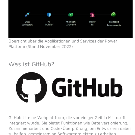
Übersicht über die Applikationen und Services der Power
Platform (Stand November 2022)
Was ist GitHub?
GitHub ist eine Webplattform, die vor einiger Zeit in Microsoft
integriert wurde. Sie bietet Funktionen wie Dateiversionierung,
Zusammenarbeit und Code-Überprüfung, um Entwicklern dabei
zu helfen, gemeinsam an Softwareprojekten zu arbeiten.