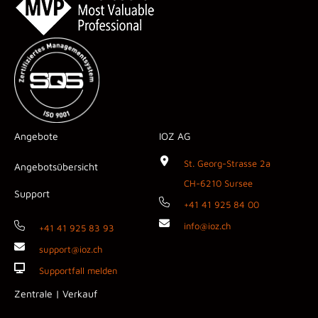
Angebote
IOZ AG
St. Georg-Strasse 2a
Angebotsübersicht
CH-6210 Sursee
Support
+41 41 925 84 00
info@ioz.ch
+41 41 925 83 93
support@ioz.ch
Supportfall melden
Zentrale | Verkauf