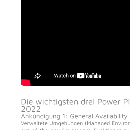
Die wichtigsten drei Power P
2022
Ankündigung 1: General Availabili
Verwaltete Umgebungen (Managed Environm