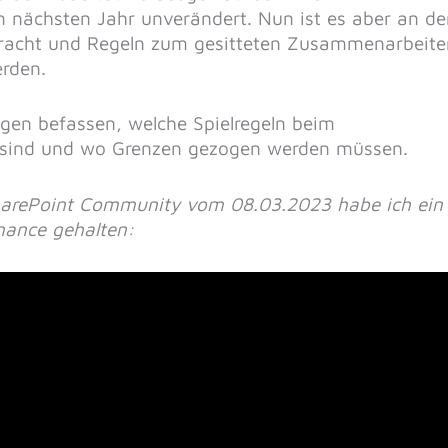
m nächsten Jahr unverändert. Nun ist es aber an de
bracht und Regeln zum gesitteten Zusammenarbeite
rden.
gen befassen, welche Spielregeln beim
n sind und wo Grenzen gezogen werden müssen.
arePoint Community vom 08.03.2023 habe ich ein
ance gehalten: