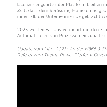
Lizenzierungsarten der Plattform bleiben i
Zeit, dass dem Sprössling Manieren beige
innerhalb der Unternehmen beigebracht we
2023 werden wir uns vermehrt mit den Fra
Automatisieren von Prozessen einzuhalte
Update vom März 2023: An der M365 & Sh
Referat zum Thema Power Platform Govern