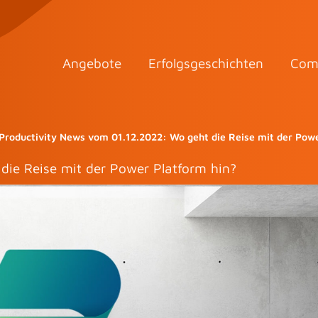
Angebote
Erfolgsgeschichten
Com
Productivity News vom 01.12.2022: Wo geht die Reise mit der Powe
die Reise mit der Power Platform hin?