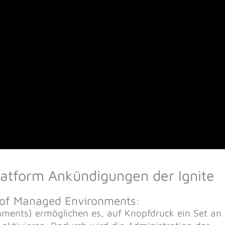
latform Ankündigungen der Ignite
ty of Managed Environments:
ents) ermöglichen es, auf Knopfdruck ein Set an