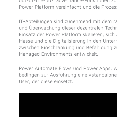
out-of-the-box Governance-Funktionen zu a
Power Platform vereinfacht und die Proze
IT-Abteilungen sind zunehmend mit dem ra
und Überwachung dieser dezentralen Technol
Einsatz der Power Platform skalieren, sich
Masse und die Digitalisierung in den Unter
zwischen Einschränkung und Befähigung zu
Managed Environments entwickelt.
Power Automate Flows und Power Apps, we
bedingen zur Ausführung eine «standalon
User, der diese einsetzt.