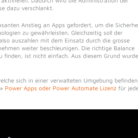
ktivieren. Dadurch wird die Administration der
sse dazu verschlankt.
santen Anstieg an Apps gefordert, um die Sicherhe
ogien zu gewährleisten. Gleichzeitig soll der
 also auszahlen mit dem Einsatz durch die grosse
nehmen weiter beschleunigen. Die richtige Balance
 finden, ist nicht einfach. Aus diesem Grund wurd
lche sich in einer verwalteten Umgebung befinden
e»
Power Apps oder Power Automate Lizenz
für jed