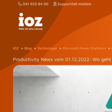
Zum
041 925 84 00
Supportfall melden
Inhalt
springen
IOZ
Blog
Technologie
Microsoft Power Platform
Productivity News vom 01.12.2022: Wo geht 