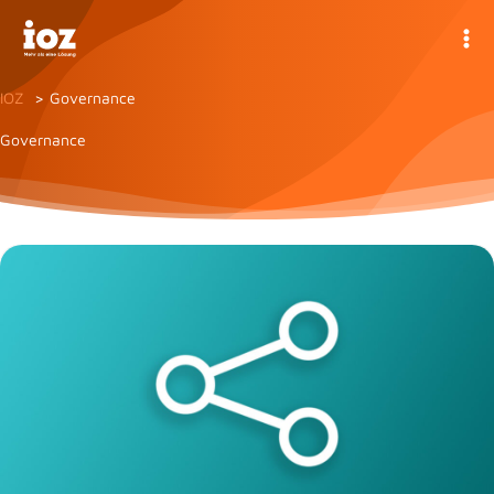
Zum
Inhalt
springen
IOZ
Governance
Governance