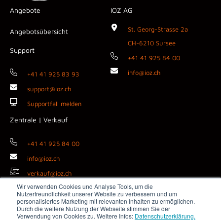
Angebote
IOZ AG
St. Georg-Strasse 2a
Angebotsübersicht
CH-6210 Sursee
Support
+41 41 925 84 00
info@ioz.ch
+41 41 925 83 93
support@ioz.ch
Supportfall melden
Zentrale | Verkauf
+41 41 925 84 00
info@ioz.ch
verkauf@ioz.ch
Wir verwenden Cookies und Analyse Tools, um die
Nutzerfreundlichkeit unserer Website zu verbessern und um
personalisiertes Marketing mit relevanten Inhalten zu ermöglichen.
Durch die weitere Nutzung der Webseite stimmen Sie der
Copyright © 2026 IOZ AG ·
Impressum
·
Datenschutz
·
AGB
·
Verwendung von Cookies zu. Weitere Infos:
Datenschutzerklärung.