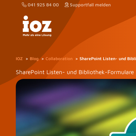
Zum
041 925 84 00
Supportfall melden
Inhalt
springen
IOZ
Blog
Collaboration
SharePoint Listen- und Bib
SharePoint Listen- und Bibliothek-Formulare