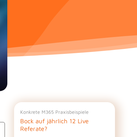
Konkrete M365 Praxisbeispiele
Bock auf jährlich 12 Live
Referate?