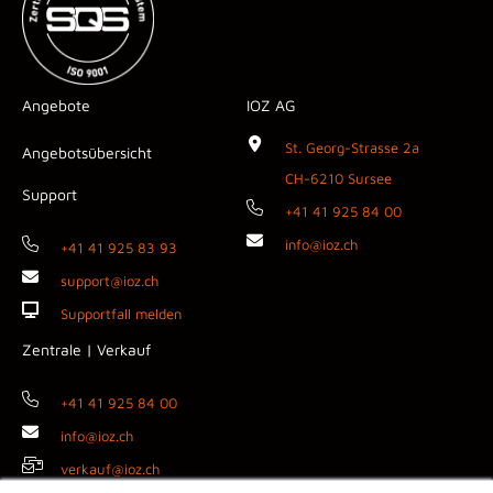
Angebote
IOZ AG
St. Georg-Strasse 2a
Angebotsübersicht
CH-6210 Sursee
Support
+41 41 925 84 00
info@ioz.ch
+41 41 925 83 93
support@ioz.ch
Supportfall melden
Zentrale | Verkauf
+41 41 925 84 00
info@ioz.ch
verkauf@ioz.ch