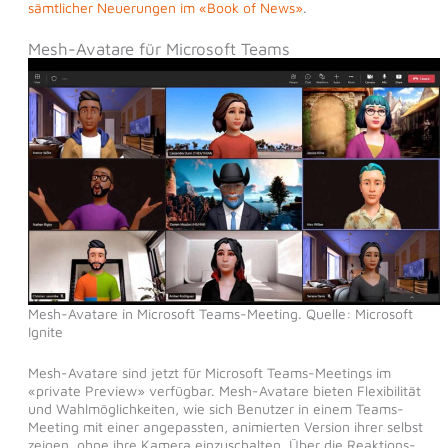
sämtlicher Neuerungen im «Book of News»
.
Mesh-Avatare für Microsoft Teams
Mesh-Avatare in Microsoft Teams-Meeting. Quelle: Microsoft
Ignite
Mesh-Avatare sind jetzt für Microsoft Teams-Meetings im
«private Preview» verfügbar. Mesh-Avatare bieten Flexibilität
und Wahlmöglichkeiten, wie sich Benutzer in einem Teams-
Meeting mit einer angepassten, animierten Version ihrer selbst
zeigen, ohne ihre Kamera einzuschalten. Über die Reaktions-