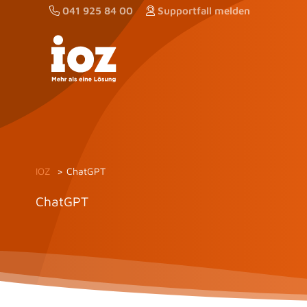
Zum
041 925 84 00
Supportfall melden
Inhalt
springen
IOZ
ChatGPT
ChatGPT