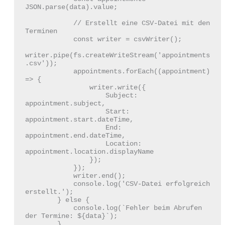
JSON.parse(data).value;

            // Erstellt eine CSV-Datei mit den 
Terminen

            const writer = csvWriter();

writer.pipe(fs.createWriteStream('appointments
.csv'));

            appointments.forEach((appointment) 
=> {

                writer.write({

                    Subject: 
appointment.subject,

                    Start: 
appointment.start.dateTime,

                    End: 
appointment.end.dateTime,

                    Location: 
appointment.location.displayName

                });

            });

            writer.end();

            console.log('CSV-Datei erfolgreich 
erstellt.');

        } else {

            console.log(`Fehler beim Abrufen 
der Termine: ${data}`);

        }
