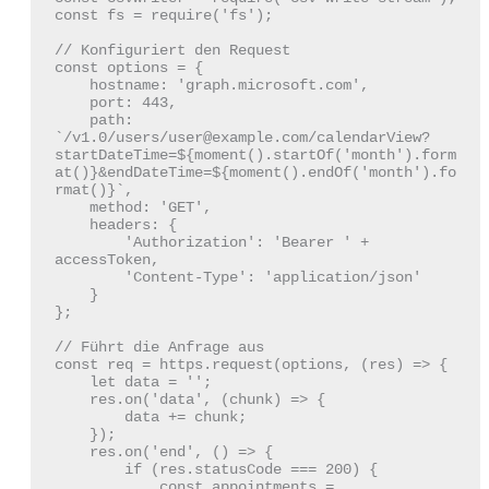
const fs = require('fs');

// Konfiguriert den Request

const options = {

    hostname: 'graph.microsoft.com',

    port: 443,

    path: 
`/v1.0/users/user@example.com/calendarView?
startDateTime=${moment().startOf('month').form
at()}&endDateTime=${moment().endOf('month').fo
rmat()}`,

    method: 'GET',

    headers: {

        'Authorization': 'Bearer ' + 
accessToken,

        'Content-Type': 'application/json'

    }

};

// Führt die Anfrage aus

const req = https.request(options, (res) => {

    let data = '';

    res.on('data', (chunk) => {

        data += chunk;

    });

    res.on('end', () => {

        if (res.statusCode === 200) {

            const appointments = 