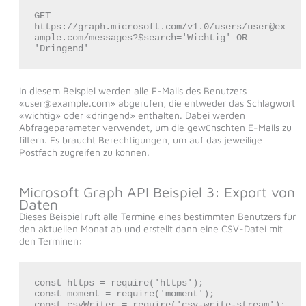
GET 
https://graph.microsoft.com/v1.0/users/user@ex
ample.com/messages?$search='Wichtig' OR 
'Dringend'
In diesem Beispiel werden alle E-Mails des Benutzers
«user@example.com» abgerufen, die entweder das Schlagwort
«wichtig» oder «dringend» enthalten. Dabei werden
Abfrageparameter verwendet, um die gewünschten E-Mails zu
filtern. Es braucht Berechtigungen, um auf das jeweilige
Postfach zugreifen zu können.
Microsoft Graph API Beispiel 3: Export von
Daten
Dieses Beispiel ruft alle Termine eines bestimmten Benutzers für
den aktuellen Monat ab und erstellt dann eine CSV-Datei mit
den Terminen:
const https = require('https');

const moment = require('moment');

const csvWriter = require('csv-write-stream');
