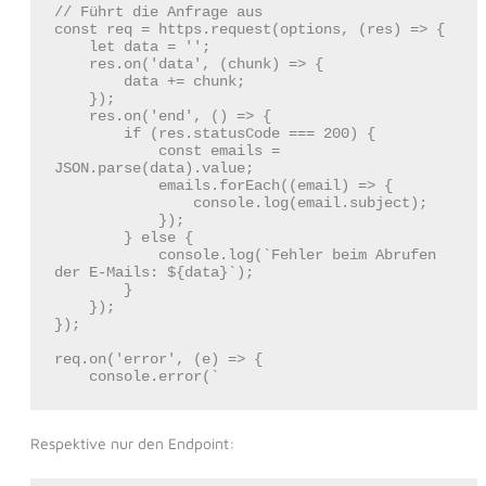
// Führt die Anfrage aus

const req = https.request(options, (res) => {

    let data = '';

    res.on('data', (chunk) => {

        data += chunk;

    });

    res.on('end', () => {

        if (res.statusCode === 200) {

            const emails = 
JSON.parse(data).value;

            emails.forEach((email) => {

                console.log(email.subject);

            });

        } else {

            console.log(`Fehler beim Abrufen 
der E-Mails: ${data}`);

        }

    });

});

req.on('error', (e) => {

Respektive nur den Endpoint: