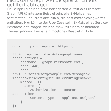
gefiltert abfragen
Ein Beispiel für einen praxisorientierten Aufruf der Microsoft
Graph API könnte zum Beispiel sein, alle E-Mails eines
bestimmten Benutzers abzurufen, die bestimmte Schlagwörter
enthalten. Hier könnte der Use-Case sein, E-Mails eines Service-
Postfachs abzufragen, welche bspw. zu einem bestimmten
Thema gehören. Hier ist ein mögliches Beispiel in Node:
const https = require('https');

// Konfiguriert die Anfrageoptionen

const options = {

    hostname: 'graph.microsoft.com',

    port: 443,

    path: 
'/v1.0/users/user@example.com/messages?
$search=%22Wichtig%22+OR+%22Dringend%22',

    method: 'GET',

    headers: {

        'Authorization': 'Bearer ' + 
accessToken,

        'Content-Type': 'application/json'

    }

};
