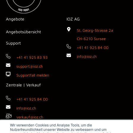
Angebote
IOZ AG
St. Georg-Strasse 2a
Angebotsübersicht
CH-6210 Sursee
Support
+41 41 925 84 00
info@ioz.ch
+41 41 925 83 93
support@ioz.ch
Supportfall melden
Zentrale | Verkauf
+41 41 925 84 00
info@ioz.ch
verkauf@ioz.ch
Wir verwenden Cookies und Analyse Tools, um die
Nutzerfreundlichkeit unserer Website zu verbessern und um