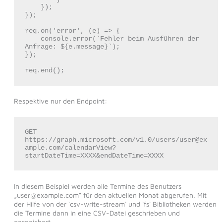
    });

});

req.on('error', (e) => {

    console.error(`Fehler beim Ausführen der 
Anfrage: ${e.message}`);

});

Respektive nur den Endpoint:
GET 
https://graph.microsoft.com/v1.0/users/user@ex
ample.com/calendarView?
startDateTime=XXXX&endDateTime=XXXX
In diesem Beispiel werden alle Termine des Benutzers
„user@example.com“ für den aktuellen Monat abgerufen. Mit
der Hilfe von der `csv-write-stream` und `fs` Bibliotheken werden
die Termine dann in eine CSV-Datei geschrieben und
gespeichert.