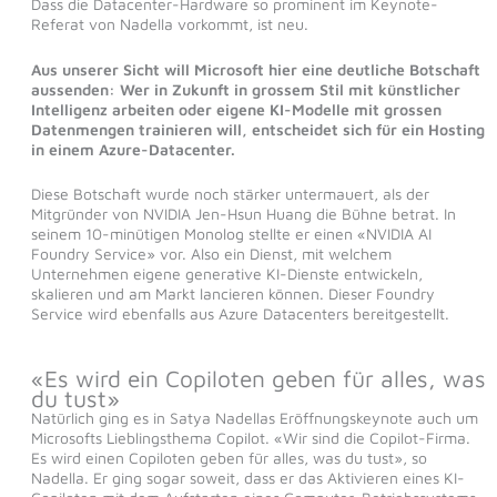
Dass die Datacenter-Hardware so prominent im Keynote-
Referat von Nadella vorkommt, ist neu.
Aus unserer Sicht will Microsoft hier eine deutliche Botschaft
aussenden: Wer in Zukunft in grossem Stil mit künstlicher
Intelligenz arbeiten oder eigene KI-Modelle mit grossen
Datenmengen trainieren will, entscheidet sich für ein Hosting
in einem Azure-Datacenter.
Diese Botschaft wurde noch stärker untermauert, als der
Mitgründer von NVIDIA Jen-Hsun Huang die Bühne betrat. In
seinem 10-minütigen Monolog stellte er einen «NVIDIA AI
Foundry Service» vor. Also ein Dienst, mit welchem
Unternehmen eigene generative KI-Dienste entwickeln,
skalieren und am Markt lancieren können. Dieser Foundry
Service wird ebenfalls aus Azure Datacenters bereitgestellt.
«Es wird ein Copiloten geben für alles, was
du tust»
Natürlich ging es in Satya Nadellas Eröffnungskeynote auch um
Microsofts Lieblingsthema Copilot. «Wir sind die Copilot-Firma.
Es wird einen Copiloten geben für alles, was du tust», so
Nadella. Er ging sogar soweit, dass er das Aktivieren eines KI-