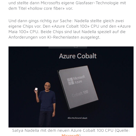
und stellte dann Microsofts eigene Glasfaser-Technologie mit
dem Titel «hollow core fiber» vor.
Und dann gings richtig zur Sache: Nadella stellte gleich zwei
eigene Chips vor. Den «Azure Cobalt 100» CPU und den «Azure
Maia 100» CPU. Beide Chips sind laut Nadella speziell auf die
Anforderungen von KI-Rechenlasten ausgelegt.
Satya Nadella mit dem neuen Azure Cobalt 100 CPU (Quelle:
Microsoft
)