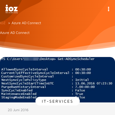
Zum
Inhalt
springen
IOZ
Azure AD Connect
Azure AD Connect
IT-SERVICES
20 Juni 2016