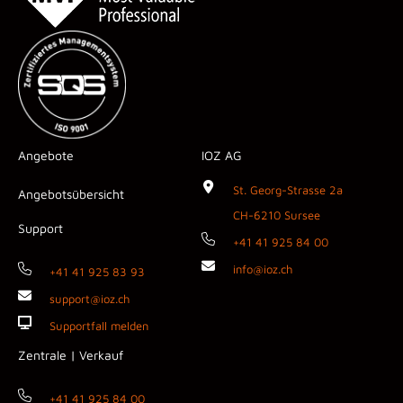
Angebote
IOZ AG
St. Georg-Strasse 2a
Angebotsübersicht
CH-6210 Sursee
Support
+41 41 925 84 00
info@ioz.ch
+41 41 925 83 93
support@ioz.ch
Supportfall melden
Zentrale | Verkauf
+41 41 925 84 00