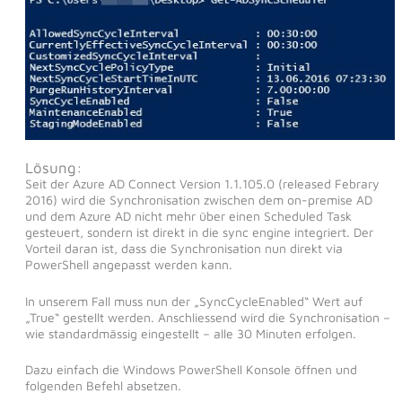
Lösung:
Seit der Azure AD Connect Version 1.1.105.0 (released Febrary
2016) wird die Synchronisation zwischen dem on-premise AD
und dem Azure AD nicht mehr über einen Scheduled Task
gesteuert, sondern ist direkt in die sync engine integriert. Der
Vorteil daran ist, dass die Synchronisation nun direkt via
PowerShell angepasst werden kann.
In unserem Fall muss nun der „SyncCycleEnabled“ Wert auf
„True“ gestellt werden. Anschliessend wird die Synchronisation –
wie standardmässig eingestellt – alle 30 Minuten erfolgen.
Dazu einfach die Windows PowerShell Konsole öffnen und
folgenden Befehl absetzen.