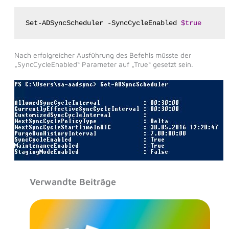
Set-ADSyncScheduler -SyncCycleEnabled 
$true
Nach erfolgreicher Ausführung des Befehls müsste der
„SyncCycleEnabled“ Parameter auf „True“ gesetzt sein.
Verwandte Beiträge