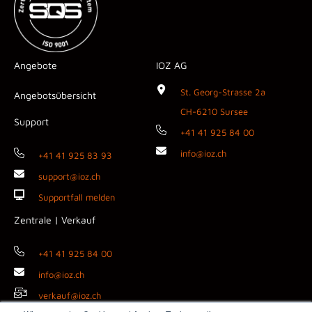
Angebote
IOZ AG
St. Georg-Strasse 2a
Angebotsübersicht
CH-6210 Sursee
Support
+41 41 925 84 00
info@ioz.ch
+41 41 925 83 93
support@ioz.ch
Supportfall melden
Zentrale | Verkauf
+41 41 925 84 00
info@ioz.ch
verkauf@ioz.ch