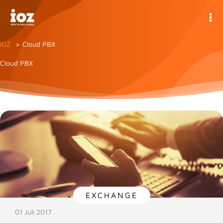
Zum
Inhalt
springen
IOZ
Cloud PBX
Cloud PBX
EXCHANGE
01 Juli 2017