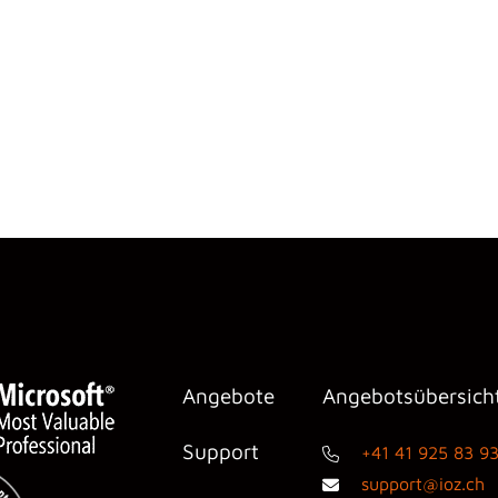
Angebote
Angebotsübersich
Support
+41 41 925 83 9
support@ioz.ch