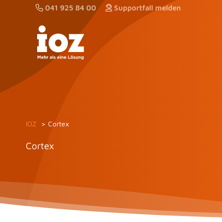
Zum
041 925 84 00
Supportfall melden
Inhalt
springen
IOZ
Cortex
Cortex