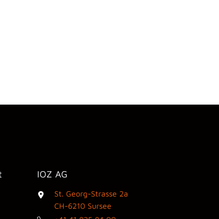
t
IOZ AG
St. Georg-Strasse 2a
3
CH-6210 Sursee