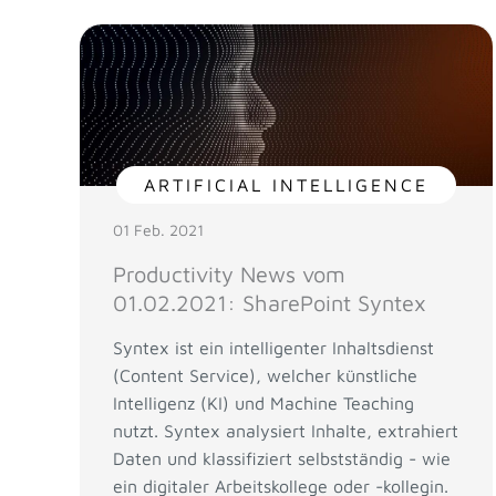
ARTIFICIAL INTELLIGENCE
01 Feb. 2021
Productivity News vom
01.02.2021: SharePoint Syntex
Syntex ist ein intelligenter Inhaltsdienst
(Content Service), welcher künstliche
Intelligenz (KI) und Machine Teaching
nutzt. Syntex analysiert Inhalte, extrahiert
Daten und klassifiziert selbstständig - wie
ein digitaler Arbeitskollege oder -kollegin.