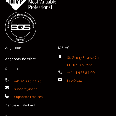
Angebote
IOZ AG
St. Georg-Strasse 2a
Angebotsübersicht
CH-6210 Sursee
Support
+41 41 925 84 00
info@ioz.ch
+41 41 925 83 93
support@ioz.ch
Supportfall melden
Zentrale | Verkauf