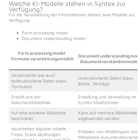
Welche KI-Modelle stehen in Syntex zur
Verfügung?
Für die Verarbeitung der Informationen stehen zwei Modelle zur
Verfügung:
Form processing model
Document understanding model
Form processing model​
Document understanding mode
Formularverarbeitungsmodell​
Dokumentverständnismodell
Strukturierte wie auch
Unstrukturierte Daten bspw.
teilstrukturierte Daten bspw.
Briefe, Verträge​
Formulare​
Erstellt aus der
Erstellung und Verwaltung im
Dokumentbibliothek​
Syntex Inhaltscenter​
Auf eine einzelne Bibliothek
Kann auf mehrere Bibliotheken
beschränkt​
angewendet werden​
Verarbeiten digitaler Inhalte –
Erfassen von Inhaltstypen und
Fotos, Scans, Quittungen,
Metadaten aus unstrukturierte
Visitenkarten, Videos mit OCR