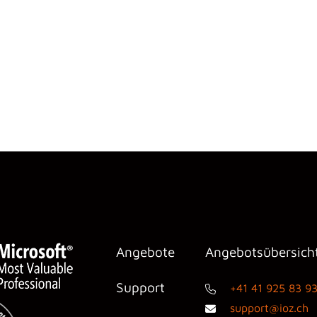
Angebote
Angebotsübersich
Support
+41 41 925 83 9
support@ioz.ch