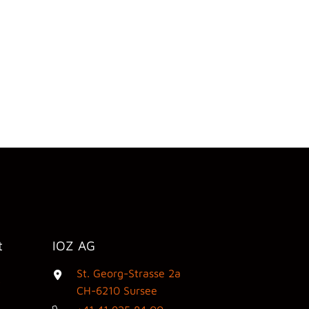
t
IOZ AG
St. Georg-Strasse 2a
3
CH-6210 Sursee