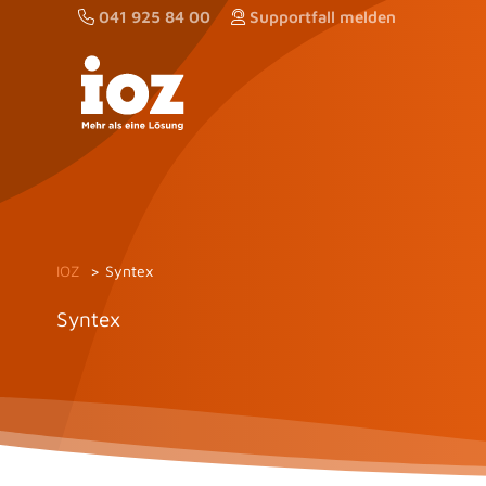
Zum
041 925 84 00
Supportfall melden
Inhalt
springen
IOZ
Syntex
Syntex