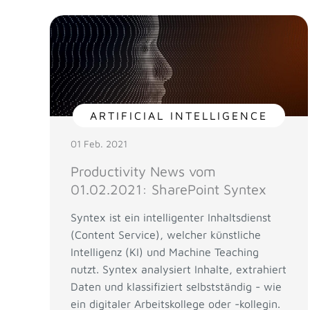
ARTIFICIAL INTELLIGENCE
01 Feb. 2021
Productivity News vom
01.02.2021: SharePoint Syntex
Syntex ist ein intelligenter Inhaltsdienst
(Content Service), welcher künstliche
Intelligenz (KI) und Machine Teaching
nutzt. Syntex analysiert Inhalte, extrahiert
Daten und klassifiziert selbstständig - wie
ein digitaler Arbeitskollege oder -kollegin.