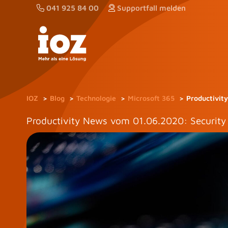
Zum
041 925 84 00
Supportfall melden
Inhalt
springen
IOZ
Blog
Technologie
Microsoft 365
Productivit
Productivity News vom 01.06.2020: Security