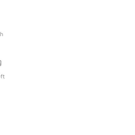
ch
g
ft