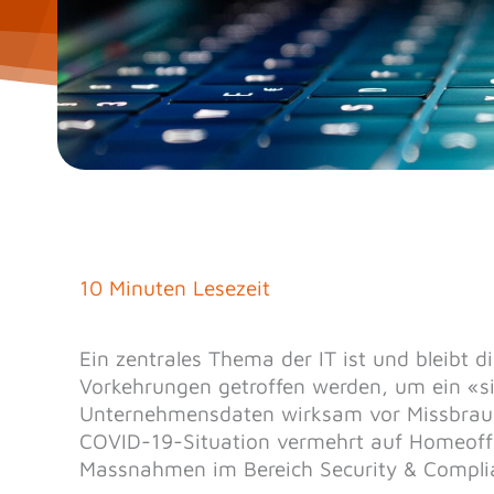
10 Minuten Lesezeit
Ein zentrales Thema der IT ist und bleibt d
Vorkehrungen getroffen werden, um ein «s
Unternehmensdaten wirksam vor Missbrauch
COVID-19-Situation vermehrt auf Homeoffi
Massnahmen im Bereich Security & Complia