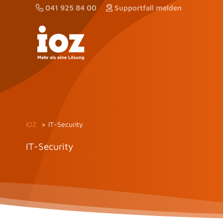
Zum
041 925 84 00
Supportfall melden
Inhalt
springen
IOZ
IT-Security
IT-Security