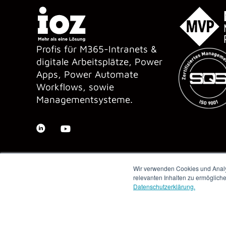
Profis für M365-Intranets &
digitale Arbeitsplätze, Power
Apps, Power Automate
Workflows, sowie
Managementsysteme.
Wir verwenden Cookies und Analys
relevanten Inhalten zu ermöglich
Datenschutzerklärung.
Copyright © 2026 IOZ AG ·
Impressum
·
Datenschutz
·
AGB
·
Me