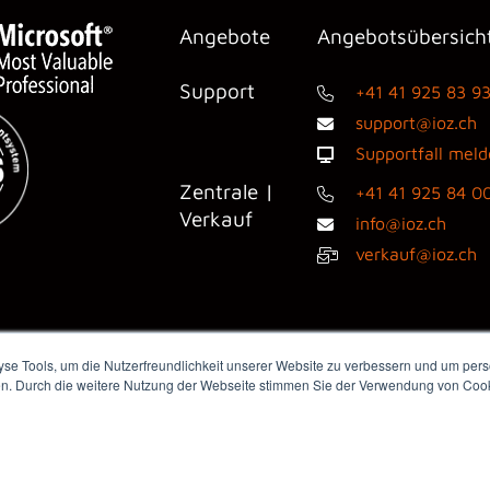
Angebote
Angebotsübersich
Support
+41 41 925 83 9
support@ioz.ch
Supportfall mel
Zentrale |
+41 41 925 84 0
Verkauf
info@ioz.ch
verkauf@ioz.ch
e Tools, um die Nutzerfreundlichkeit unserer Website zu verbessern und um perso
en. Durch die weitere Nutzung der Webseite stimmen Sie der Verwendung von Cooki
dienanfragen