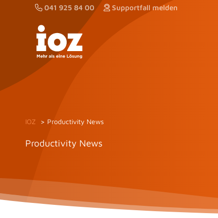
Zum
041 925 84 00
Supportfall melden
Inhalt
springen
IOZ
Productivity News
Productivity News