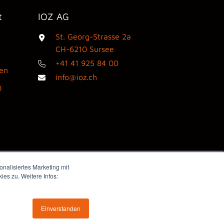
t
IOZ AG
St. Georg-Strasse 2a
3
CH-6210 Sursee
+41 41 925 84 00
den
info@ioz.ch
0
nalisiertes Marketing mit
es zu. Weitere Infos:
Webdesign by flink think
Einverstanden