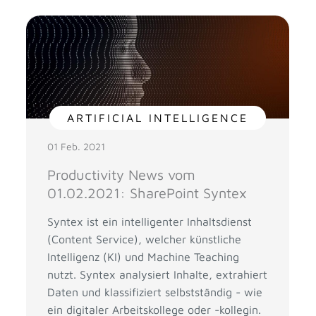
ARTIFICIAL INTELLIGENCE
01 Feb. 2021
Productivity News vom
01.02.2021: SharePoint Syntex
Syntex ist ein intelligenter Inhaltsdienst
(Content Service), welcher künstliche
Intelligenz (KI) und Machine Teaching
nutzt. Syntex analysiert Inhalte, extrahiert
Daten und klassifiziert selbstständig - wie
ein digitaler Arbeitskollege oder -kollegin.