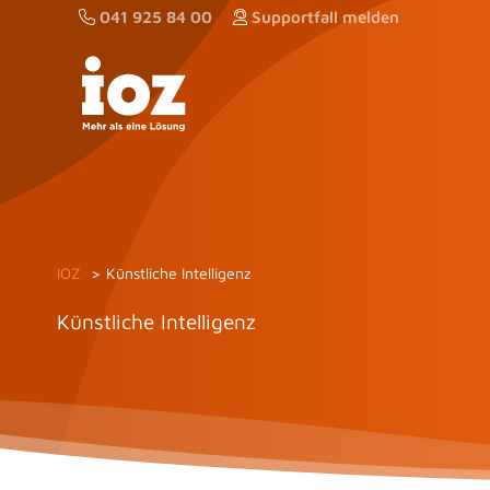
Zum
041 925 84 00
Supportfall melden
Inhalt
springen
IOZ
Künstliche Intelligenz
Künstliche Intelligenz