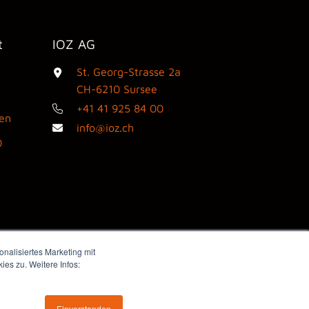
t
IOZ AG
St. Georg-Strasse 2a
3
CH-6210 Sursee
+41 41 925 84 00
den
info@ioz.ch
0
nalisiertes Marketing mit
es zu. Weitere Infos:
Webdesign by flink think
Einverstanden