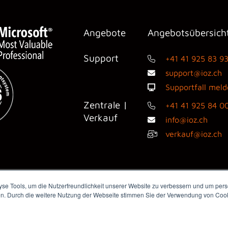
Angebote
Angebotsübersich
Support
+41 41 925 83 9
support@ioz.ch
Supportfall mel
Zentrale |
+41 41 925 84 0
Verkauf
info@ioz.ch
verkauf@ioz.ch
e Tools, um die Nutzerfreundlichkeit unserer Website zu verbessern und um perso
en. Durch die weitere Nutzung der Webseite stimmen Sie der Verwendung von Cooki
dienanfragen