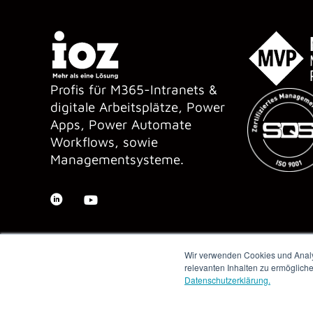
Profis für M365-Intranets &
digitale Arbeitsplätze, Power
Apps, Power Automate
Workflows, sowie
Managementsysteme.
Wir verwenden Cookies und Analys
relevanten Inhalten zu ermöglich
Datenschutzerklärung.
Copyright © 2026 IOZ AG ·
Impressum
·
Datenschutz
·
AGB
·
Me