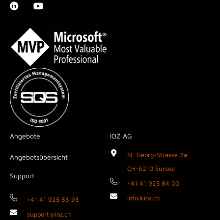
Angebote
IOZ AG
St. Georg-Strasse 2a
Angebotsübersicht
CH-6210 Sursee
Support
+41 41 925 84 00
info@ioz.ch
+41 41 925 83 93
support@ioz.ch