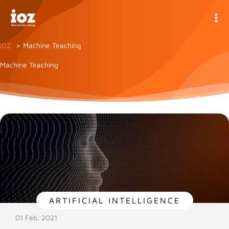
Zum
Inhalt
springen
IOZ
Machine Teaching
Machine Teaching
ARTIFICIAL INTELLIGENCE
01 Feb. 2021