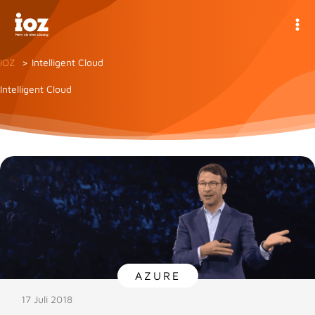
Zum
Inhalt
springen
IOZ
Intelligent Cloud
Intelligent Cloud
AZURE
17 Juli 2018