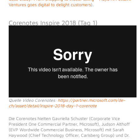
Ventures goes digital to delight customers
).
Corenotes Inspire 2018 (Tag 1)
Quelle Video Corenotes:
https://partner.microsoft.com/de-
ch/asset/detail/inspire-2018-day-1-corenote
Die Corenotes hielten Gavriella Schuster (Corporate Vice
President One Commercial Partner, Microsoft), Judson Althoff
(EVP Wordwide Commercial Business, Microsoft) mit Sarah
Haywood (Chief Technology Officer, Carlsberg Group) und Dr.