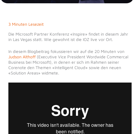
3 Minuten Lesezeit
Die Microsoft Partner Konferenz «Inspire» findet in diesem Jahr
in Las Vegas statt. Wie gewohnt ist die IOZ live vor Ort.
In diesem Blogbeitrag fokussieren wir auf die 20 Minuten von
Judson Althoff
(Executive Vice President Wordwide Commercal
Business bei Microsoft), in denen er sich im Rahmen seiner
Corenote den Themen «Intelligent Cloud» sowie den neuen
«Solution Areas» widmete.