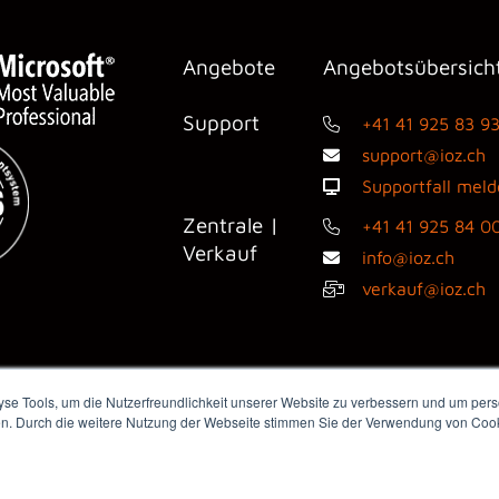
Angebote
Angebotsübersich
Support
+41 41 925 83 9
support@ioz.ch
Supportfall mel
Zentrale |
+41 41 925 84 0
Verkauf
info@ioz.ch
verkauf@ioz.ch
e Tools, um die Nutzerfreundlichkeit unserer Website zu verbessern und um perso
en. Durch die weitere Nutzung der Webseite stimmen Sie der Verwendung von Cooki
dienanfragen