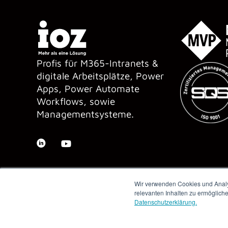
Profis für M365-Intranets &
digitale Arbeitsplätze, Power
Apps, Power Automate
Workflows, sowie
Managementsysteme.
Wir verwenden Cookies und Analys
relevanten Inhalten zu ermöglich
Datenschutzerklärung.
Copyright © 2026 IOZ AG ·
Impressum
·
Datenschutz
·
AGB
·
Me