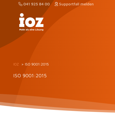
Zum
041 925 84 00
Supportfall melden
Inhalt
springen
IOZ
ISO 9001:2015
ISO 9001:2015