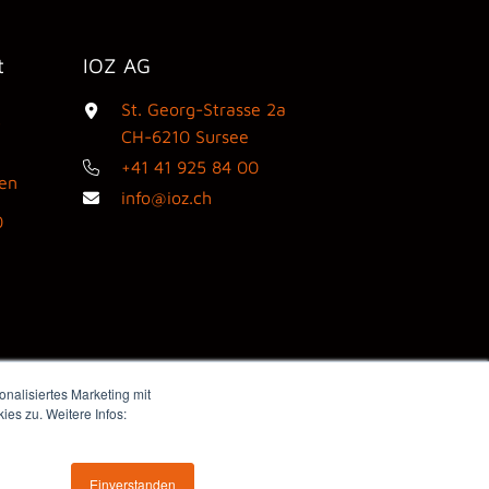
t
IOZ AG
St. Georg-Strasse 2a
3
CH-6210 Sursee
+41 41 925 84 00
den
info@ioz.ch
0
nalisiertes Marketing mit
es zu. Weitere Infos:
Webdesign by flink think
Einverstanden