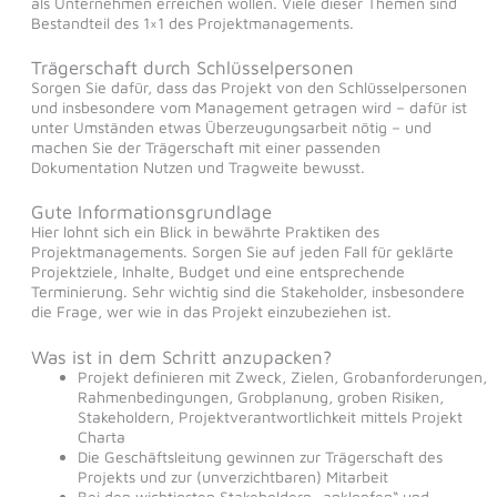
als Unternehmen erreichen wollen. Viele dieser Themen sind
Bestandteil des 1×1 des Projektmanagements.
Trägerschaft durch Schlüsselpersonen
Sorgen Sie dafür, dass das Projekt von den Schlüsselpersonen
und insbesondere vom Management getragen wird – dafür ist
unter Umständen etwas Überzeugungsarbeit nötig – und
machen Sie der Trägerschaft mit einer passenden
Dokumentation Nutzen und Tragweite bewusst.
Gute Informationsgrundlage
Hier lohnt sich ein Blick in bewährte Praktiken des
Projektmanagements. Sorgen Sie auf jeden Fall für geklärte
Projektziele, Inhalte, Budget und eine entsprechende
Terminierung. Sehr wichtig sind die Stakeholder, insbesondere
die Frage, wer wie in das Projekt einzubeziehen ist.
Was ist in dem Schritt anzupacken?
Projekt definieren mit Zweck, Zielen, Grobanforderungen,
Rahmenbedingungen, Grobplanung, groben Risiken,
Stakeholdern, Projektverantwortlichkeit mittels Projekt
Charta
Die Geschäftsleitung gewinnen zur Trägerschaft des
Projekts und zur (unverzichtbaren) Mitarbeit
Bei den wichtigsten Stakeholdern „anklopfen“ und