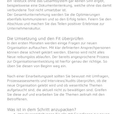
ein Teilstück ohne das Gesamtsystem gar keinen Sinn ergibt,
beispielsweise eine Dokumentenlenkung, welche ohne das damit
verbundene Tool nicht umsetzbar ist.
Der Gesamtunternehmung werden Sie die Optimierungen
ebenfalls kommunizieren und so den Erfolg teilen. Feiern Sie den
Abschluss und machen Sie das Teilen positiver Erlebnisse zur
Unternehmenskultur.
Die Umsetzung und den Fit überprüfen
In den ersten Monaten werden einige Fragen zur neuen
Organisation auftauchen. Mit klar definierten Ansprechpersonen
können diese schnell geklärt werden. Ebenso wird nicht alles
Neue reibungslos ablaufen. Der bereits angesprochene Prozess
zur Organisationsentwicklung ist hierfür genau der richtige. So
üben Sie diesen von Beginn weg ein.
Nach einer Einarbeitungszeit sollten Sie bewusst mit Umfragen,
Prozessassessments und Interviews/Audits überprüfen, ob die
neue Organisation gelebt wird und ob wesentliche Themen
aufgetaucht sind, die aktuell nicht zu bewältigen sind. Greifen
Sie diese auf und erarbeiten Sie die Themen zeitnah mit den
Betroffenen.
Was ist in dem Schritt anzupacken?
Impulsveranstaltungen für alle mit Grundlagen zur neuen