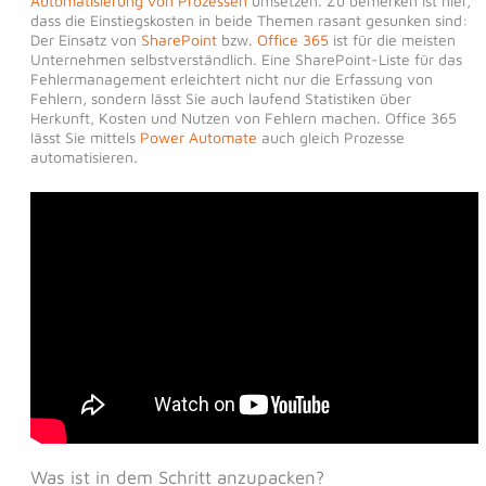
Automatisierung von Prozessen
umsetzen. Zu bemerken ist hier,
dass die Einstiegskosten in beide Themen rasant gesunken sind:
Der Einsatz von
SharePoint
bzw.
Office 365
ist für die meisten
Unternehmen selbstverständlich. Eine SharePoint-Liste für das
Fehlermanagement erleichtert nicht nur die Erfassung von
Fehlern, sondern lässt Sie auch laufend Statistiken über
Herkunft, Kosten und Nutzen von Fehlern machen. Office 365
lässt Sie mittels
Power Automate
auch gleich Prozesse
automatisieren.
Was ist in dem Schritt anzupacken?