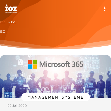
Zum
Inhalt
springen
IOZ
ISO
ISO
MANAGEMENTSYSTEME
22 Juli 2020