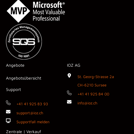
Angebote
IOZ AG
St. Georg-Strasse 2a
Angebotsübersicht
CH-6210 Sursee
Support
+41 41 925 84 00
info@ioz.ch
+41 41 925 83 93
support@ioz.ch
Supportfall melden
Zentrale | Verkauf