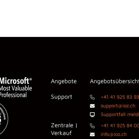
Angebote
Angebotsübersich
Support
+41 41 925 83 9
support@ioz.ch
Supportfall mel
Zentrale |
+41 41 925 84 0
Verkauf
info@ioz.ch