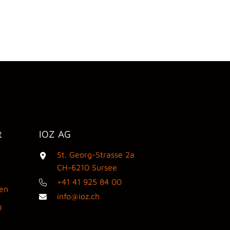
t
IOZ AG
St. Georg-Strasse 2a
3
CH-6210 Sursee
+41 41 925 84 00
den
info@ioz.ch
0