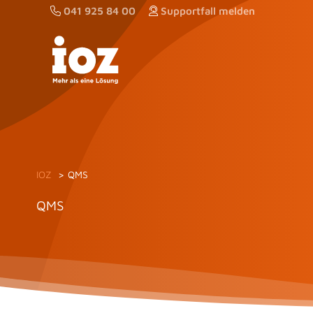
Zum
041 925 84 00
Supportfall melden
Inhalt
springen
IOZ
QMS
QMS