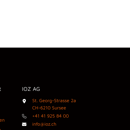
t
IOZ AG
St. Georg-Strasse 2a
3
CH-6210 Sursee
+41 41 925 84 00
den
info@ioz.ch