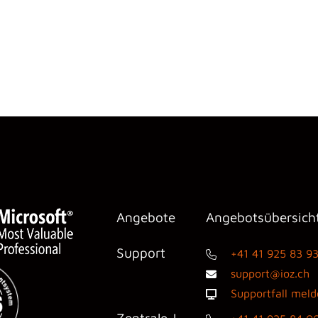
Angebote
Angebotsübersich
Support
+41 41 925 83 9
support@ioz.ch
Supportfall mel
Zentrale |