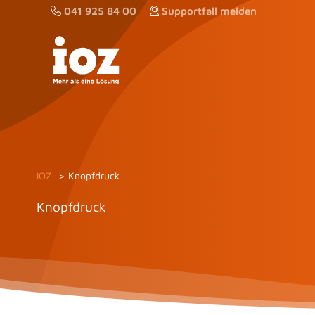
Zum
041 925 84 00
Supportfall melden
Inhalt
springen
IOZ
Knopfdruck
Knopfdruck