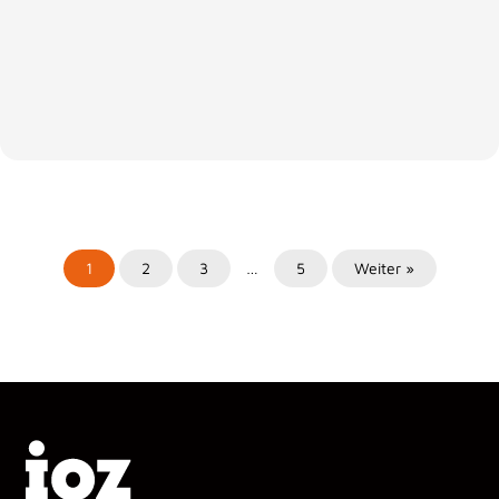
1
2
3
…
5
Weiter »