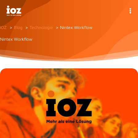
Zum
Inhalt
springen
IOZ
Blog
Technologie
Nintex Workflow
Nintex Workflow