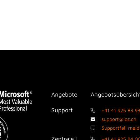
Angebote
Angebotsübersich
Support
+41 41 925 83 9
support@ioz.ch
Supportfall mel
Zentrale |
+41 41 925 84 0