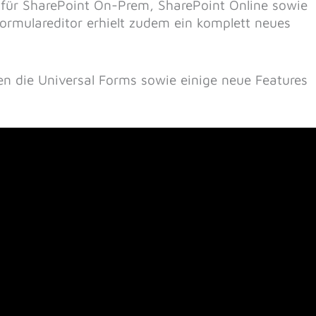
d für SharePoint On-Prem, SharePoint Online sowie
Formulareditor erhielt zudem ein komplett neues
en die Universal Forms sowie einige neue Features