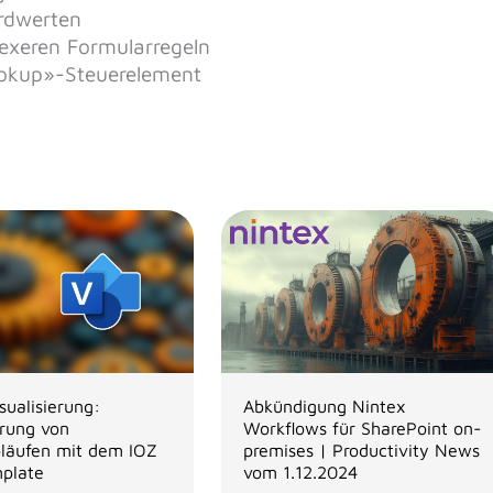
ardwerten
lexeren Formularregeln
ookup»-Steuerelement
sualisierung:
Abkündigung Nintex
erung von
Workflows für SharePoint on-
bläufen mit dem IOZ
premises | Productivity News
mplate
vom 1.12.2024