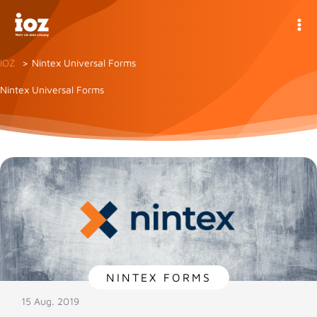
Zum
Inhalt
springen
IOZ
Nintex Universal Forms
Nintex Universal Forms
NINTEX FORMS
15 Aug. 2019