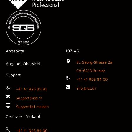
Angebote
IOZ AG
St. Georg-Strasse 2a
Angebotsübersicht
CH-6210 Sursee
Support
+41 41 925 84 00
info@ioz.ch
+41 41 925 83 93
support@ioz.ch
Supportfall melden
Zentrale | Verkauf
+41 41 925 84 00