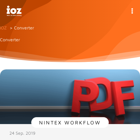
Zum
Inhalt
springen
IOZ
Converter
Converter
NINTEX WORKFLOW
24 Sep. 2019