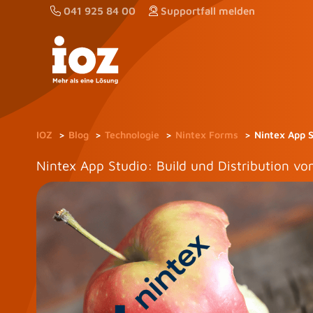
Zum
041 925 84 00
Supportfall melden
Inhalt
springen
IOZ
Blog
Technologie
Nintex Forms
Nintex App S
Nintex App Studio: Build und Distribution vo