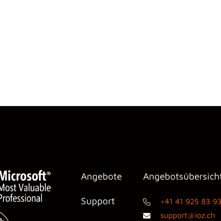
Angebote
Angebotsübersich
Support
+41 41 925 83 9
support@ioz.ch