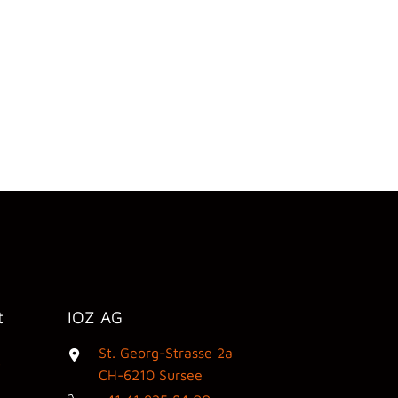
t
IOZ AG
St. Georg-Strasse 2a
3
CH-6210 Sursee