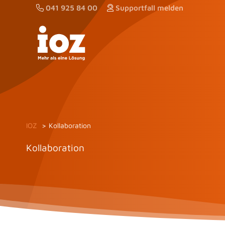
Zum
041 925 84 00
Supportfall melden
Inhalt
springen
IOZ
Kollaboration
Kollaboration