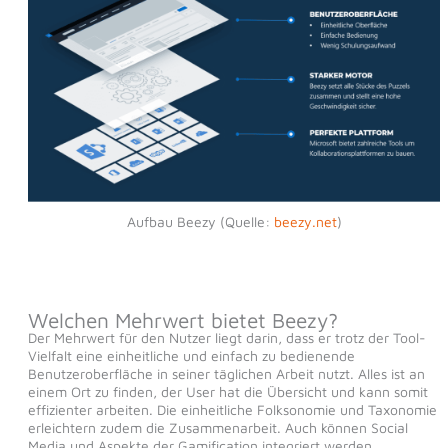
Aufbau Beezy (Quelle:
beezy.net
)
Welchen Mehrwert bietet Beezy?
Der Mehrwert für den Nutzer liegt darin, dass er trotz der Tool-
Vielfalt eine einheitliche und einfach zu bedienende
Benutzeroberfläche in seiner täglichen Arbeit nutzt. Alles ist an
einem Ort zu finden, der User hat die Übersicht und kann somit
effizienter arbeiten. Die einheitliche Folksonomie und Taxonomie
erleichtern zudem die Zusammenarbeit. Auch können Social
Media und Aspekte der Gamification integriert werden.