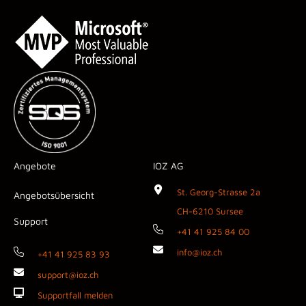
Angebote
IOZ AG
St. Georg-Strasse 2a
Angebotsübersicht
CH-6210 Sursee
Support
+41 41 925 84 00
info@ioz.ch
+41 41 925 83 93
support@ioz.ch
Supportfall melden