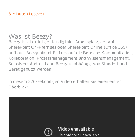
3 Minuten Lesezeit
Was ist Beezy?
Beezy ist ein intelligenter digitaler Arbeitsplatz, der auf
SharePoint On-Premises oder SharePoint Online (Office 365)
aufbaut. Beezy nimmt Einfluss auf die Bereiche Kommunikation,
Kollaboration, Prozessmanagement und Wissensmanagement.
Selbstverständlich kann Beezy unabhängig von Standort und
Gerät genutzt werden.
In diesem 226-sekündigen Video erhalten Sie einen ersten
Überblick: