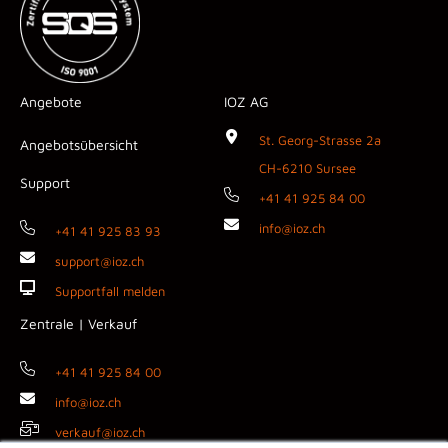
Angebote
IOZ AG
St. Georg-Strasse 2a
Angebotsübersicht
CH-6210 Sursee
Support
+41 41 925 84 00
info@ioz.ch
+41 41 925 83 93
support@ioz.ch
Supportfall melden
Zentrale | Verkauf
+41 41 925 84 00
info@ioz.ch
verkauf@ioz.ch