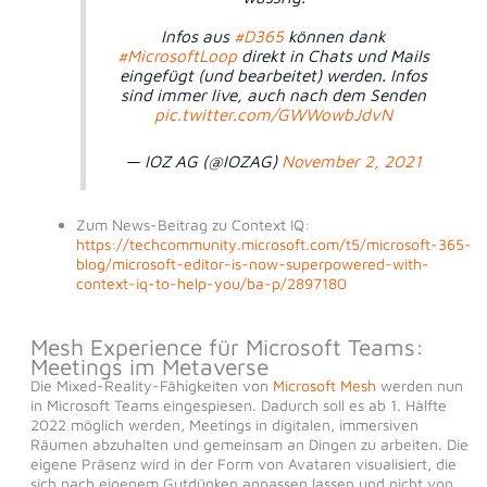
Infos aus
#D365
können dank
#MicrosoftLoop
direkt in Chats und Mails
eingefügt (und bearbeitet) werden. Infos
sind immer live, auch nach dem Senden
pic.twitter.com/GWWowbJdvN
— IOZ AG (@IOZAG)
November 2, 2021
Zum News-Beitrag zu Context IQ:
https://techcommunity.microsoft.com/t5/microsoft-365-
blog/microsoft-editor-is-now-superpowered-with-
context-iq-to-help-you/ba-p/2897180
Mesh Experience für Microsoft Teams:
Meetings im Metaverse
Die Mixed-Reality-Fähigkeiten von
Microsoft Mesh
werden nun
in Microsoft Teams eingespiesen. Dadurch soll es ab 1. Hàlfte
2022 möglich werden, Meetings in digitalen, immersiven
Räumen abzuhalten und gemeinsam an Dingen zu arbeiten. Die
eigene Präsenz wird in der Form von Avataren visualisiert, die
sich nach eigenem Gutdünken anpassen lassen und nicht von