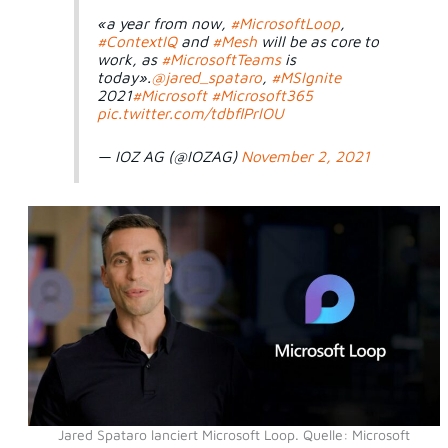
«a year from now,
#MicrosoftLoop
,
#ContextIQ
and
#Mesh
will be as core to
work, as
#MicrosoftTeams
is
today».
@jared_spataro
,
#MSIgnite
2021
#Microsoft
#Microsoft365
pic.twitter.com/tdbflPrlOU
— IOZ AG (@IOZAG)
November 2, 2021
Jared Spataro lanciert Microsoft Loop. Quelle: Microsoft