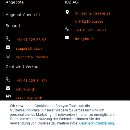
Angebote
IOZ AG
St. Georg-Strasse 2a
Angebotsübersicht
CH-6210 Sursee
Support
+41 41 925 84 00
info@ioz.ch
+41 41 925 83 93
support@ioz.ch
Supportfall melden
Zentrale | Verkauf
+41 41 925 84 00
info@ioz.ch
verkauf@ioz.ch
Wir verwenden Cookies und Analyse Tools, um die
Nutzerfreundlichkeit unserer Website zu verbessern und um
personalisiertes Marketing mit relevanten Inhalten zu ermöglichen.
Durch die weitere Nutzung der Webseite stimmen Sie der
Copyright © 2026 IOZ AG ·
Impressum
·
Datenschutz
·
AGB
·
Verwendung von Cookies zu. Weitere Infos:
Datenschutzerklärung.
Medienanfragen